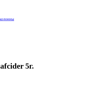
 колонны
fcider 5г.